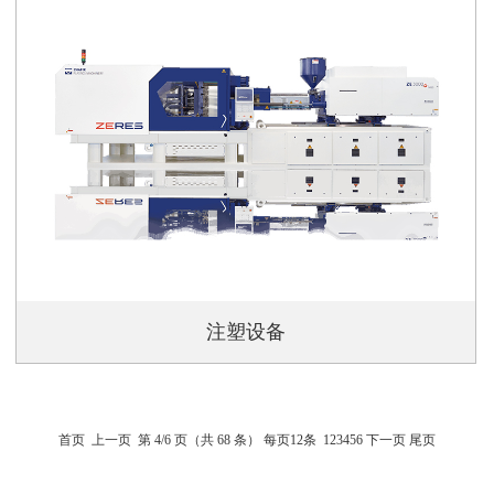
注塑设备
首页
上一页
第 4/6 页（共 68 条） 每页12条
1
2
3
4
5
6
下一页
尾页