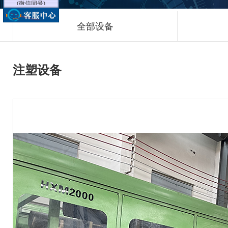
李经理
全部设备
18605125919
(微信同号)
舒经理
注塑设备
18115662225
(微信同号)