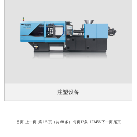
注塑设备
首页
上一页
第 1/6 页（共 68 条） 每页12条
1
2
3
4
5
6
下一页
尾页